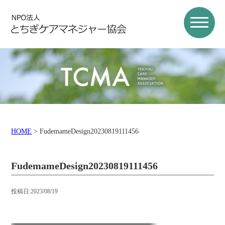
HOME
>
FudemameDesign20230819111456
FudemameDesign20230819111456
投稿日:2023/08/19